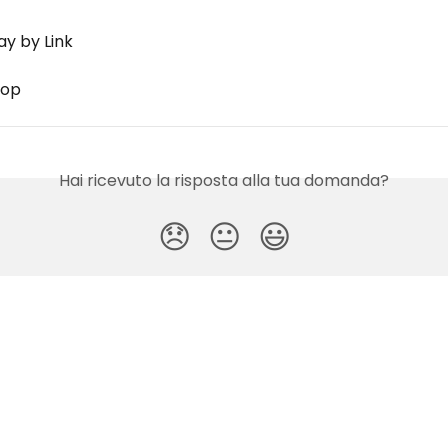
Pay by Link
hop
Hai ricevuto la risposta alla tua domanda?
😞
😐
😃