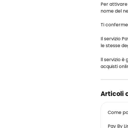
Per attivare 
nome del neg
Ti confermer
Il servizio P
le stesse deg
ll servizio è
acquisti onli
Articoli 
Come pos
Pay By Li