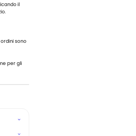
dicando il 
io.
 ordini sono 
me per gli 