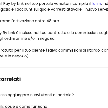
il Pay by Link nel tuo portale venditori  compila il 
form
, in
ozio e l’account sul quale vorresti attivare il nuovo serviz
emo l'attivazione entro 48 ore.
ay By Link è incluso nel tuo contratto e le commissioni sugli
li ordini online e/o in negozio.
 gratuito per il tuo cliente (salvo commissioni di ritardo, co
ne e in negozio).
correlati
so aggiungere nuovi utenti al portale?
nk: cos'è e come funziona