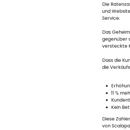
Die Ratenza
und Website
Service.
Das Geheimni
gegenüber d
versteckte 
Dass die Kun
die Verkäufe
Erhöhun
11 % me
Kundent
Kein Bet
Diese Zahle
von Scalapa