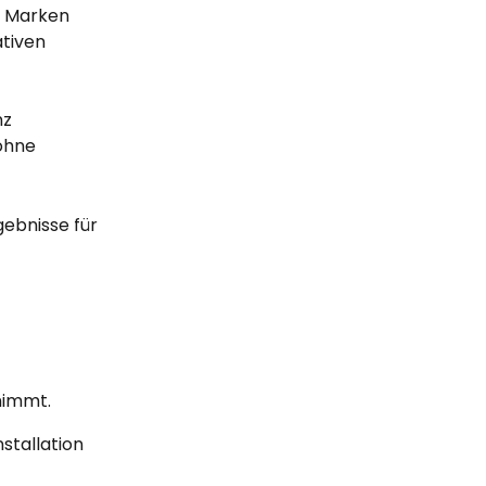
n Marken 
tiven 
z 
ohne 
gebnisse für 
rnimmt.
tallation 