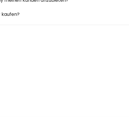
pay meinen Kunden anzubieten?
y kaufen?