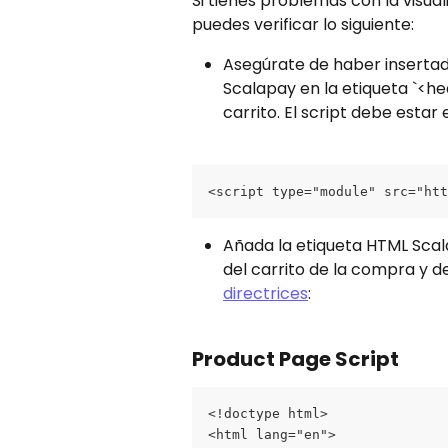
Si tienes problemas con la visual
puedes verificar lo siguiente:
Asegúrate de haber insertado
Scalapay en la etiqueta `<he
carrito. El script debe estar
<script type="module" src="ht
Añada la etiqueta HTML Scala
del carrito de la compra y d
directrices
:
Product Page Script
<!doctype html>
<html lang="en">