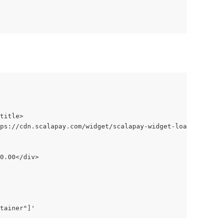
title>
ps://cdn.scalapay.com/widget/scalapay-widget-loader.js?v
0.00</div>
tainer"]'