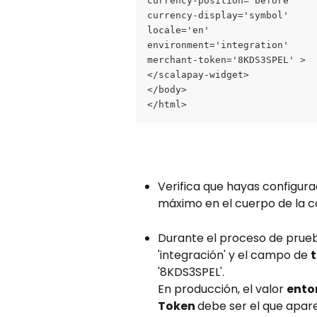
currency-position='before'
currency-display='symbol'
locale='en'
environment='integration'
merchant-token='8KDS3SPEL' >
</scalapay-widget>
</body>
</html>
Verifica que hayas configur
máximo en el cuerpo de la co
Durante el proceso de prueb
'integración' y el campo de 
'8KDS3SPEL'.
En producción, el valor 
ento
Token 
debe ser el que apare