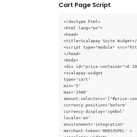
Cart Page Script
<!doctype html>
<html lang="en">
<head>
<title>Scalapay Suite Widget</
<script type="module" src="htt
</head>
<body>
<div id="price-container">€ 10
<scalapay-widget
type='cart'
min='5'
max='1500'
amount-selectors='["#price-con
currency-position='before'
currency-display='symbol'
locale='en'
environment='integration'
merchant-token='8KDS3SPEL' >