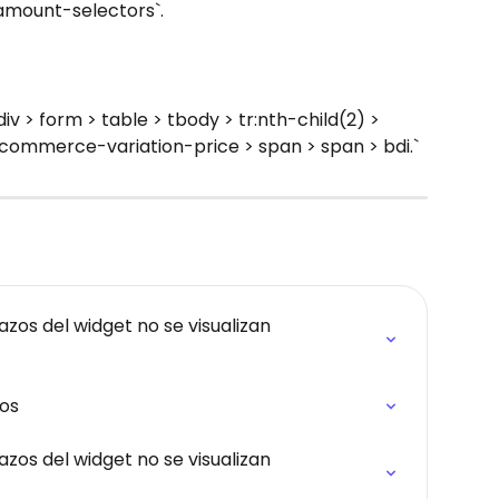
amount-selectors`.
 > form > table > tbody > tr:nth-child(2) > 
woocommerce-variation-price > span > span > bdi.`
azos del widget no se visualizan 
zos
azos del widget no se visualizan 