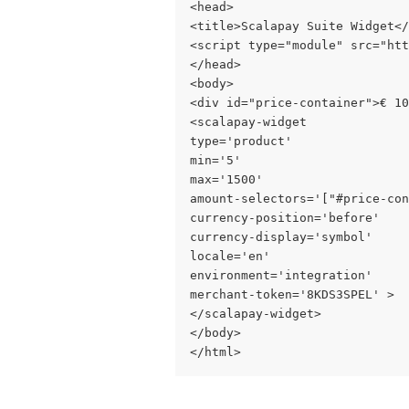
<head>
<title>Scalapay Suite Widget</
<script type="module" src="htt
</head>
<body>
<div id="price-container">€ 10
<scalapay-widget
type='product'
min='5'
max='1500'
amount-selectors='["#price-con
currency-position='before'
currency-display='symbol'
locale='en'
environment='integration'
merchant-token='8KDS3SPEL' >
</scalapay-widget>
</body>
</html>