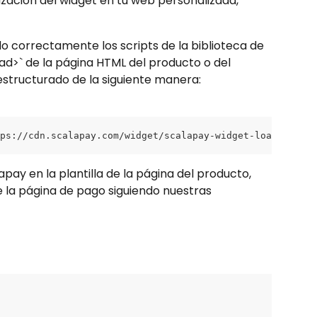
ización del widget en tu web personalizada, 
 correctamente los scripts de la biblioteca de 
ad>` de la página HTML del producto o del 
 estructurado de la siguiente manera:
tps://cdn.scalapay.com/widget/scalapay-widget-loader.js?v
pay en la plantilla de la página del producto, 
e la página de pago siguiendo nuestras 