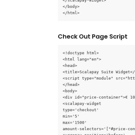
</scalapay-widget>
</body>
</html>
Check Out Page Script
<!doctype html>
<html lang="en">
<head>
<title>Scalapay Suite Widget</
<script type="module" src="htt
</head>
<body>
<div id="price-container">€ 10
<scalapay-widget
type='checkout'
min='5'
max='1500'
amount-selectors='["#price-con