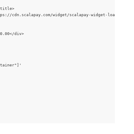
title>
ps://cdn.scalapay.com/widget/scalapay-widget-loader.js?v
0.00</div>
tainer"]'