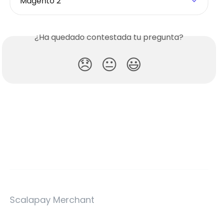
Magento 2
¿Ha quedado contestada tu pregunta?
😞
😐
😃
Scalapay Merchant