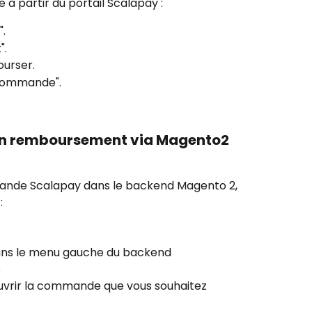
 partir du portail Scalapay :
.
".
ourser.
 commande".
n remboursement via Magento2
nde Scalapay dans le backend Magento 2, 
:
dans le menu gauche du backend
s
ouvrir la commande que vous souhaitez 