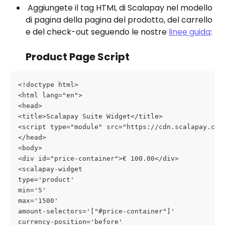
 Aggiungete il tag HTML di Scalapay nel modello 
di pagina della pagina del prodotto, del carrello 
e del check-out seguendo le nostre 
linee guida
:
Product Page Script
<!doctype html>
<html lang="en">
<head>
<title>Scalapay Suite Widget</title>
<script type="module" src="https://cdn.scalapay.com
</head>
<body>
<div id="price-container">€ 100.00</div>
<scalapay-widget
type='product'
min='5'
max='1500'
amount-selectors='["#price-container"]'
currency-position='before'