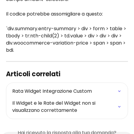
Il codice potrebbe assomigliare a questo:
`div.summary.entry-summary > div > form > table > 
tbody > tr:nth-child(2) > td.value > div > div > div > 
div.woocommerce-variation-price > span > span > 
bdi.
Articoli correlati
Rata Widget Integrazione Custom
Il Widget e le Rate del Widget non si 
visualizzano correttamente
Hai ricevuto la risposta alla tua domanda?