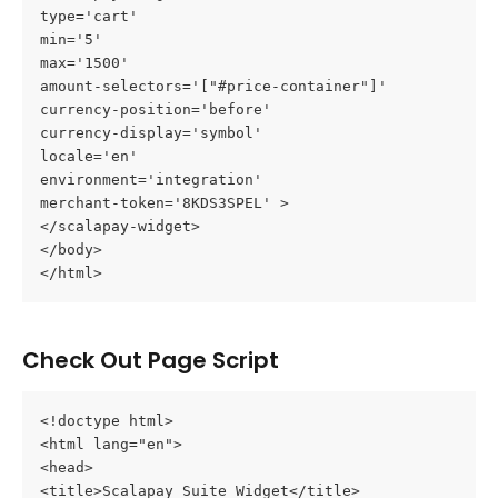
type='cart'
min='5'
max='1500'
amount-selectors='["#price-container"]'
currency-position='before'
currency-display='symbol'
locale='en'
environment='integration'
merchant-token='8KDS3SPEL' >
</scalapay-widget>
</body>
</html>
Check Out Page Script
<!doctype html>
<html lang="en">
<head>
<title>Scalapay Suite Widget</title>