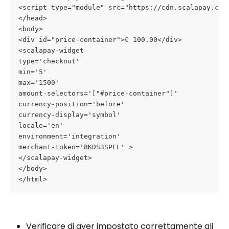
<script type="module" src="https://cdn.scalapay.com
</head>
<body>
<div id="price-container">€ 100.00</div>
<scalapay-widget
type='checkout'
min='5'
max='1500'
amount-selectors='["#price-container"]'
currency-position='before'
currency-display='symbol'
locale='en'
environment='integration'
merchant-token='8KDS3SPEL' >
</scalapay-widget>
</body>
</html>
Verificare di aver impostato correttamente gli 