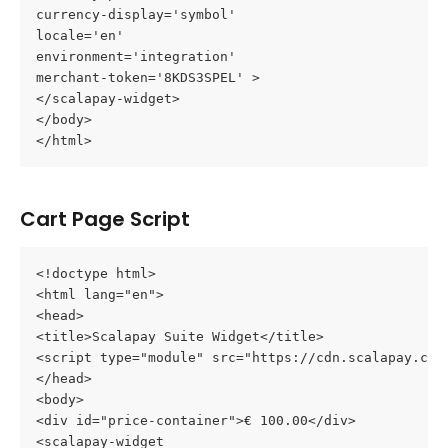
currency-display='symbol'
locale='en'
environment='integration'
merchant-token='8KDS3SPEL' >
</scalapay-widget>
</body>
</html>
Cart Page Script
<!doctype html>
<html lang="en">
<head>
<title>Scalapay Suite Widget</title>
<script type="module" src="https://cdn.scalapay.com
</head>
<body>
<div id="price-container">€ 100.00</div>
<scalapay-widget